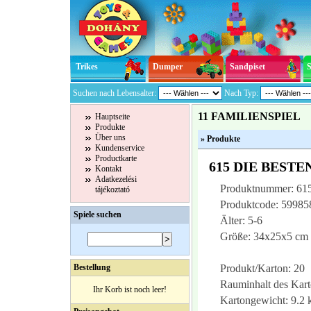
Trikes
Dumper
Sandpiset
Suchen nach Lebensalter:
Nach Typ:
11 FAMILIENSPIEL
Hauptseite
Produkte
Über uns
» Produkte
Kundenservice
Productkarte
615 DIE BESTEN
Kontakt
Adatkezelési
Produktnummer: 61
tájékoztató
Produktcode: 5998
Spiele suchen
Älter: 5-6
Größe: 34x25x5 cm
Bestellung
Produkt/Karton: 20
Rauminhalt des Kart
Ihr Korb ist noch leer!
Kartongewicht: 9.2 