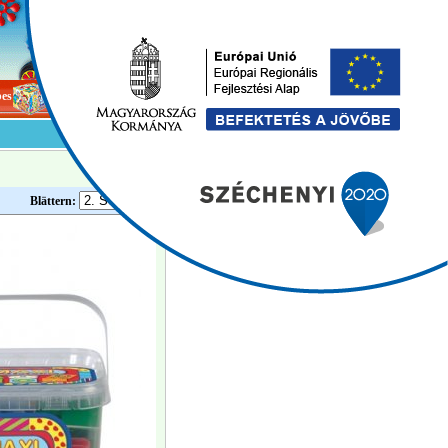
bes
Games
Blättern: