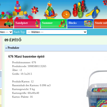
Sandpiset
Summer
Blocks
Storie cu
Nach Typ:
09 ÉPÍTŐ
» Produkte
676 Maxi bausteine építő
Produktnummer: 676
Produktcode: 5998588113265
Älter: <2
Größe: 19.5x20.5
Produkt/Karton: 12
Rauminhalt des Kartons: 0.096 m3
Kartongewicht: 9 kg
Kartongröße: 60x40x40
Karton /Palette: 16