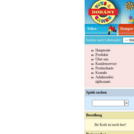
Trikes
Dumper
Suchen nach Lebensalter:
Hauptseite
Produkte
Über uns
Kundenservice
Productkarte
Kontakt
Adatkezelési
tájékoztató
Spiele suchen
Bestellung
Ihr Korb ist noch leer!