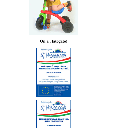
Ön a . látogató!