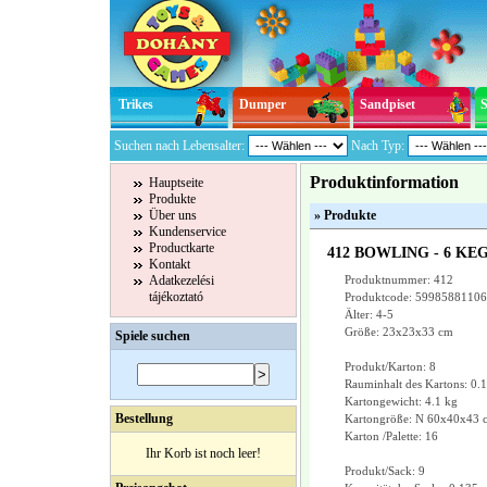
Trikes
Dumper
Sandpiset
Suchen nach Lebensalter:
Nach Typ:
Produktinformation
Hauptseite
Produkte
Über uns
» Produkte
Kundenservice
Productkarte
412 BOWLING - 6 KE
Kontakt
Adatkezelési
Produktnummer: 412
tájékoztató
Produktcode: 5998588110
Älter: 4-5
Größe: 23x23x33 cm
Spiele suchen
Produkt/Karton: 8
Rauminhalt des Kartons: 0.
Kartongewicht: 4.1 kg
Bestellung
Kartongröße: N 60x40x43 
Karton /Palette: 16
Ihr Korb ist noch leer!
Produkt/Sack: 9