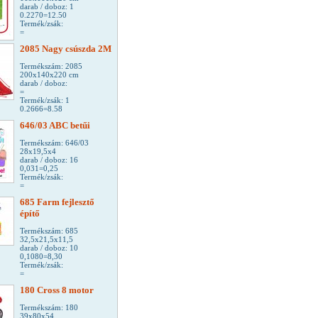
darab / doboz: 1
0.2270=12.50
Termék/zsák:
=
2085 Nagy csúszda 2M
Termékszám: 2085
200x140x220 cm
darab / doboz:
=
Termék/zsák: 1
0.2666=8.58
646/03 ABC betűi
Termékszám: 646/03
28x19,5x4
darab / doboz: 16
0,031=0,25
Termék/zsák:
=
685 Farm fejlesztő
építő
Termékszám: 685
32,5x21,5x11,5
darab / doboz: 10
0,1080=8,30
Termék/zsák:
=
180 Cross 8 motor
Termékszám: 180
39x80x54