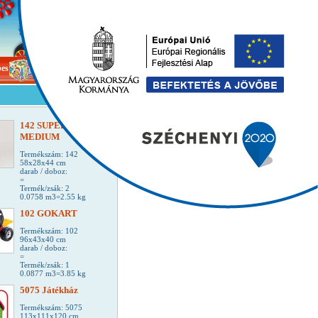
bes
Games
142 SUPER BIKE 4
MEDIUM
Termékszám: 142
58x28x44 cm
darab / doboz:
=
Termék/zsák: 2
0.0758 m3=2.55 kg
102 GOKART
Termékszám: 102
96x43x40 cm
darab / doboz:
=
Termék/zsák: 1
0.0877 m3=3.85 kg
5075 Játékház
Termékszám: 5075
113x111x120 cm