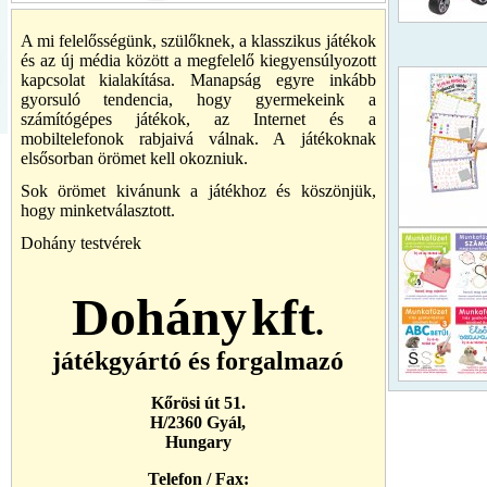
A mi felelősségünk, szülőknek, a klasszikus játékok
és az új média között a megfelelő kiegyensúlyozott
kapcsolat kialakítása. Manapság egyre inkább
gyorsuló tendencia, hogy gyermekeink a
számítógépes játékok, az Internet és a
mobiltelefonok rabjaivá válnak. A játékoknak
elsősorban örömet kell okozniuk.
Sok örömet kivánunk a játékhoz és köszönjük,
hogy minketválasztott.
Dohány testvérek
Dohány
kft
.
játékgyártó és forgalmazó
Kőrösi út 51.
H/2360 Gyál,
Hungary
Telefon / Fax: