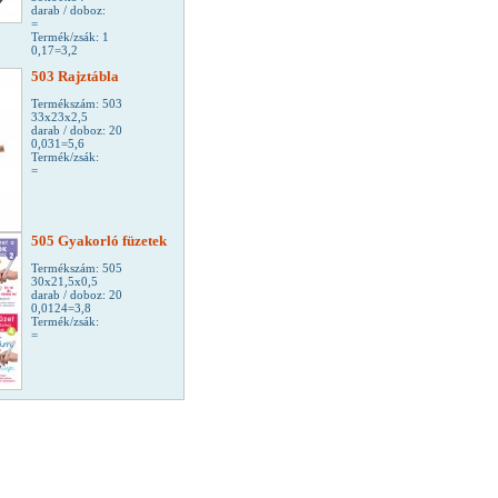
darab / doboz:
=
Termék/zsák: 1
0,17=3,2
503 Rajztábla
Termékszám: 503
33x23x2,5
darab / doboz: 20
0,031=5,6
Termék/zsák:
=
505 Gyakorló füzetek
Termékszám: 505
30x21,5x0,5
darab / doboz: 20
0,0124=3,8
Termék/zsák:
=