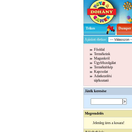
Trikes
Dumper
Ajánlott életkor:
Fôoldal
Termékeink
Magunkról
Ügyfélszolgálat
Terméktérkép
Kapcsolat
Adatkezelési
tájékoztató
Játék keresése
Megrendelés
Jelenleg üres a kosara!