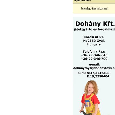
Ajánlatkérés
Jelenleg üres a kosara!