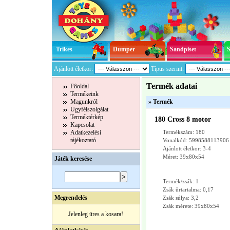
Trikes
Dumper
Sandpiset
Ajánlott életkor:
Típus szerint:
Termék adatai
Fôoldal
Termékeink
Magunkról
» Termék
Ügyfélszolgálat
Terméktérkép
180 Cross 8 motor
Kapcsolat
Adatkezelési
Termékszám: 180
tájékoztató
Vonalkód: 5998588113906
Ajánlott életkor: 3-4
Méret: 39x80x54
Játék keresése
Termék/zsák: 1
Zsák űrtartalma: 0,17
Megrendelés
Zsák súlya: 3,2
Zsák mérete: 39x80x54
Jelenleg üres a kosara!