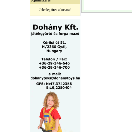
Ajánlatkérés
Jelenleg üres a kosara!