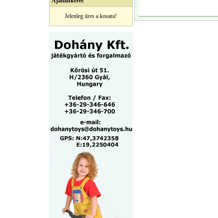
Ajánlatkérés
Jelenleg üres a kosara!