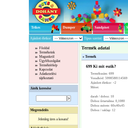
Trikes
Dumper
Sandpiset
Ajánlott életkor:
Típus szerint:
Termék adatai
Fôoldal
Termékeink
Magunkról
» Termék
Ügyfélszolgálat
Terméktérkép
699 Ki mit eszik?
Kapcsolat
Adatkezelési
Termékszám: 699
tájékoztató
Vonalkód: 5998588114569
Ajánlott életkor: <2
Méret:
Játék keresése
darab / doboz: 10
Doboz űrtartalma: 0,1080
Doboz mérete: 60x40x45
Megrendelés
Doboz / raklap: 12
Jelenleg üres a kosara!